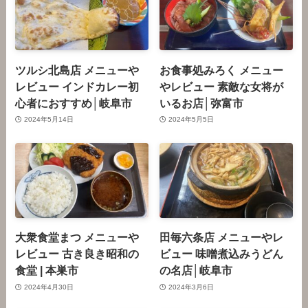
ツルシ北島店 メニューや
お食事処みろく メニュー
レビュー インドカレー初
やレビュー 素敵な女将が
心者におすすめ│岐阜市
いるお店│弥富市
2024年5月14日
2024年5月5日
大衆食堂まつ メニューや
田毎六条店 メニューやレ
レビュー 古き良き昭和の
ビュー 味噌煮込みうどん
食堂 | 本巣市
の名店│岐阜市
2024年4月30日
2024年3月6日