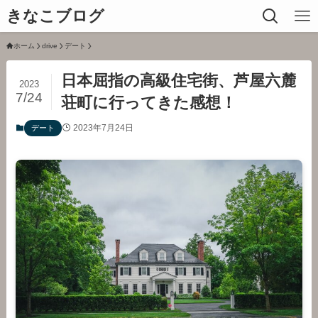
きなこブログ
ホーム
drive
デート
日本屈指の高級住宅街、芦屋六麓
2023
7/24
荘町に行ってきた感想！
2023年7月24日
デート