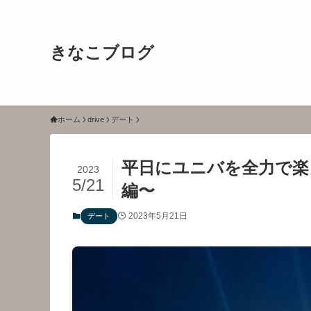
きなこブログ
ホーム
drive
デート
平日にユニバを全力で楽し
2023
5/21
編〜
2023年5月21日
デート