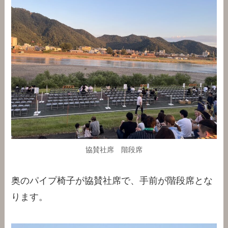
協賛社席 階段席
奥のパイプ椅子が協賛社席で、手前が階段席とな
ります。