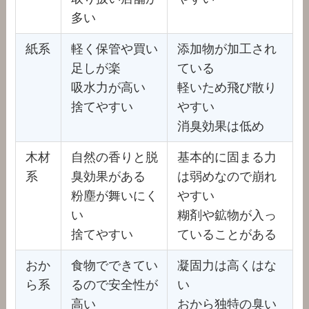
多い
紙系
軽く保管や買い
添加物が加工され
足しが楽
ている
吸水力が高い
軽いため飛び散り
捨てやすい
やすい
消臭効果は低め
木材
自然の香りと脱
基本的に固まる力
系
臭効果がある
は弱めなので崩れ
粉塵が舞いにく
やすい
い
糊剤や鉱物が入っ
捨てやすい
ていることがある
おか
食物でできてい
凝固力は高くはな
ら系
るので安全性が
い
高い
おから独特の臭い