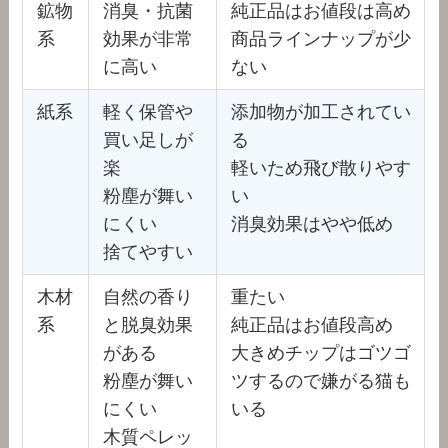
鉱物
消臭・抗菌
純正品はお値段は高め
系
効果が非常
商品ラインナップが少
に高い
ない
紙系
軽く保管や
添加物が加工されてい
買い足しが
る
楽
軽いため飛び散りやす
粉塵が舞い
い
にくい
消臭効果はやや低め
捨てやすい
木材
自然の香り
重たい
系
と脱臭効果
純正品はお値段高め
がある
大きめチップはゴツゴ
粉塵が舞い
ツするので嫌がる猫も
にくい
いる
木質ペレッ