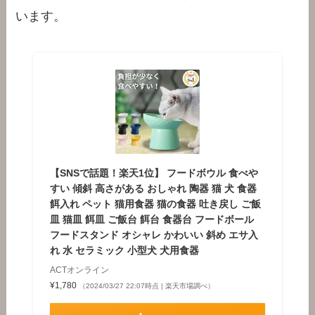
います。
【SNSで話題！楽天1位】 フードボウル 食べや
すい 傾斜 高さがある おしゃれ 陶器 猫 犬 食器
餌入れ ペット 猫用食器 猫の食器 吐き戻し ご飯
皿 猫皿 餌皿 ご飯台 餌台 食器台 フードボール
フードスタンド オシャレ かわいい 斜め エサ入
れ 水 セラミック 小型犬 犬用食器
ACTオンライン
¥1,780
（2024/03/27 22:07時点 | 楽天市場調べ）