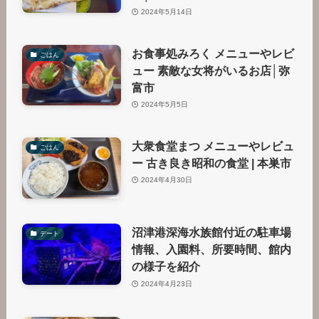
2024年5月14日
お食事処みろく メニューやレビ
ごはん
ュー 素敵な女将がいるお店│弥
富市
2024年5月5日
大衆食堂まつ メニューやレビュ
ごはん
ー 古き良き昭和の食堂 | 本巣市
2024年4月30日
沼津港深海水族館付近の駐車場
デート
情報、入園料、所要時間、館内
の様子を紹介
2024年4月23日